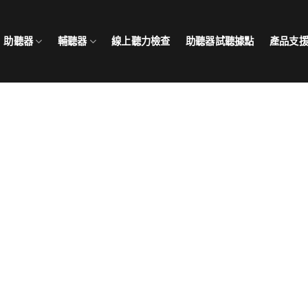
助聽器
輔聽器
線上聽力檢查
助聽器試聽據點
產品支
間