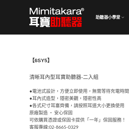
Skip
to
助聽器小學堂
content
【6SY5】
​清晰耳內型耳寶助聽器-二入組
●電池式設計，方便立即使用，無需等待充電時
●耳內式造型，隱密美觀，隱密性高
●各式尺寸耳塞齊備，請按照耳道大小更換使用
原廠製造 ‧ 安心保固
可依購買憑證或保固卡提供「一年」保固服務！
客服專線:02-8665-0329