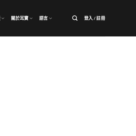
援
關於耳寶
語言
登入 / 註冊