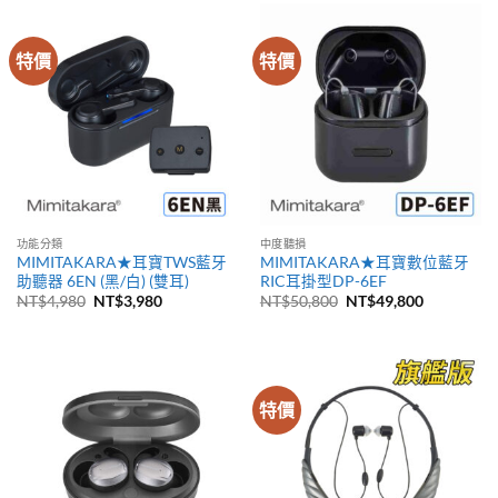
特價
特價
功能分類
中度聽損
MIMITAKARA★耳寶TWS藍牙
MIMITAKARA★耳寶數位藍牙
助聽器 6EN (黑/白) (雙耳)
RIC耳掛型DP-6EF
原
目
原
目
NT$
4,980
NT$
3,980
NT$
50,800
NT$
49,800
始
前
始
前
價
價
價
價
格：
格：
格：
格：
NT$4,980。
NT$3,980。
NT$50,800。
NT$49,80
特價