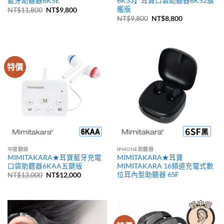
藍牙助聽器6K5E
6K33】耳寶口袋助聽器6K52旗
艦版
原
目
NT$
11,800
NT$
9,800
始
前
原
目
NT$
9,800
NT$
8,800
價
價
始
前
格：
格：
價
價
NT$11,800。
NT$9,800。
格：
格：
NT$9,800。
NT$8,800。
特價
中度聽損
IPHONE助聽器
MIMITAKARA★耳寶藍牙充電
MIMITAKARA★耳寶
口袋助聽器6KAA五鍵版
MIMITAKARA 16頻道充電式數
位耳內型助聽器 6SF
原
目
NT$
13,000
NT$
12,000
始
前
價
價
格：
格：
NT$13,000。
NT$12,000。