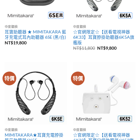
中度聽損
中度聽損
耳寶助聽器 ★ MIMITAKARA 藍
☆官網限定☆【送看電視神器
牙充電式耳內助聽器 6SE (黑/白)
6K33】耳寶脖掛助聽器6K5A旗
艦版
NT$
19,800
原
目
NT$
11,800
NT$
9,800
始
前
價
價
格：
格：
NT$11,800。
NT$9,800。
特價
特價
中度聽損
中度聽損
MIMITAKARA★耳寶充電脖掛
☆官網限定☆【送看電視神器