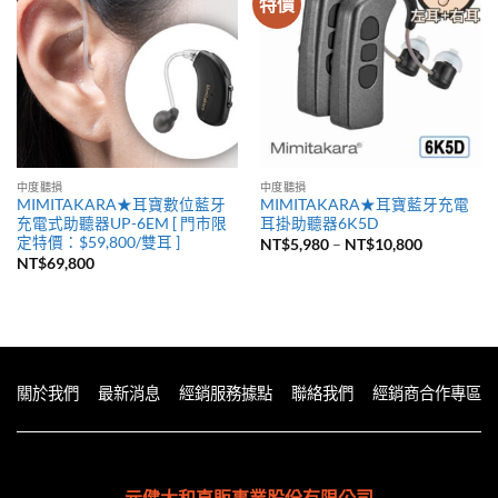
特價
中度聽損
中度聽損
MIMITAKARA★耳寶數位藍牙
MIMITAKARA★耳寶藍牙充電
充電式助聽器UP-6EM [ 門市限
耳掛助聽器6K5D
定特價：$59,800/雙耳 ]
價
NT$
5,980
–
NT$
10,800
格
NT$
69,800
範
圍：
NT$5,980
到
NT$10,80
關於我們
最新消息
經銷服務據點
聯絡我們
經銷商合作專區
元健大和直販事業股份有限公司