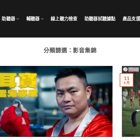
助聽器
輔聽器
線上聽力檢查
助聽器試聽據點
產品支
分類篩選：
影音集錦
11
6 月