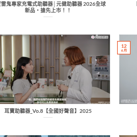
雷鬼專家充電式助聽器│元健助聽器 2026全球
【
新品‧搶先上市！！
12
6 月
耳寶助聽器_Vo.8【全國好聲音】2025