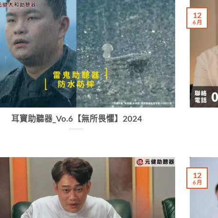
12
6 月
耳寶助聽器_Vo.6【無所畏懼】2024
12
6 月