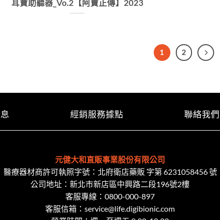
耳寶助聽器_Vo.2【阿寶正傳】2023
1
2
消息
經銷服務據點
聯絡我們
元健大和直販事業股份有限公司
醫療器材商許可執照字號：北府衛店藥販 字第 6231058456 號
公司地址：新北市新店區中興路二段​196號2樓
客服專線：
0800-000-897
客服信箱：
service@life.digibionic.com