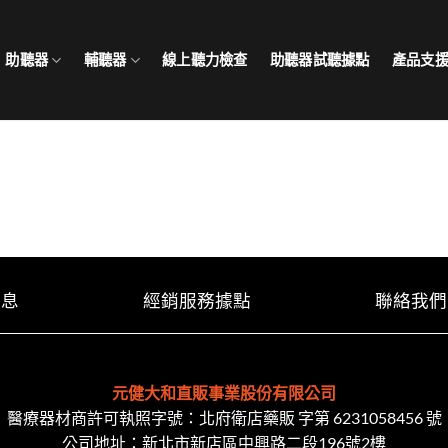
助聽器
輔聽器
線上聽力檢查
助聽器試聽據點
產品支
消息
經銷服務據點
聯絡我們
元健大和直販事業股份有限公司
醫療器材商許可執照字號：北府衛店藥販 字第 6231058456 號
公司地址：新北市新店區中興路二段​196號2樓