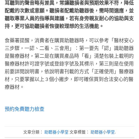
耳聽到的聲音略有差異，常讓聽損者與預期效果不符，降低
配戴的次數或意願。聽損者配戴助聽器後，需時間適應，並
聽取專業人員的指導與建議，若有身旁親友耐心的協助與支
持，更可協助聽損者恢復較理想的生活機能。
食藥署提醒，消費者在購買助聽器時，可以參考「醫材安心
三步驟，一認、二看、三會用」：第一要先「認」識助聽器
是醫療器材，第二是在購買產品時「看」清楚包裝上載明的
醫療器材許可證字號或登錄字號及其標示，第三則是在使用
前要詳閱說明書，依說明書刊載的方式「正確使用」醫療器
材，只要掌握以上 3 個小撇步，即可確保買到合法安心的醫
療器材。
預約免費聽力檢查
文章分類：
助聽器小學堂
文章標籤：
助聽器小學堂
.