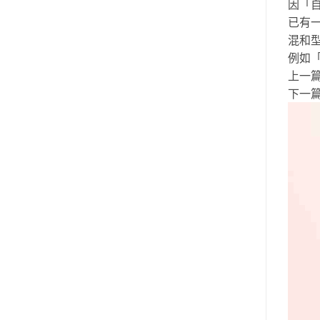
因「
已有
混和型
例如「
上一
下一