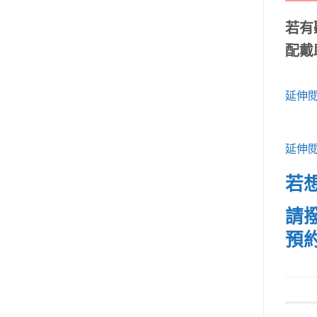
若有
配戴
延伸閱
延伸
若
請撥
預