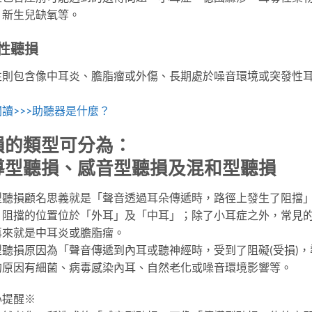
、新生兒缺氧等。
性聽損
性則包含像中耳炎、膽脂瘤或外傷、長期處於噪音環境或突發性
讀>>>助聽器是什麼？
損的類型可分為：
導型聽損、感音型聽損及混和型聽損
型聽損顧名思義就是「聲音透過耳朵傳遞時，路徑上發生了阻擋
，阻擋的位置位於「外耳」及「中耳」；除了小耳症之外，常見
再來就是中耳炎或膽脂瘤。
型聽損原因為「聲音傳遞到內耳或聽神經時，受到了阻礙(受損)
的原因有細菌、病毒感染內耳、自然老化或噪音環境影響等。
心提醒※