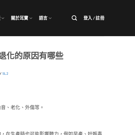
援
關於耳寶
語言
登入 / 註冊
退化的原因有哪些
Y
SL2
噪音、老化、外傷等。
物，在生產時也可能影響聽力，例如早產、妊娠毒