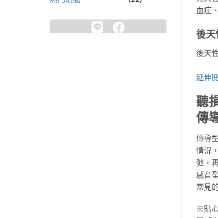
血症
後天
後天
延伸閱
聽
傳
傳導
情況
弛，
感音
常見
※貼