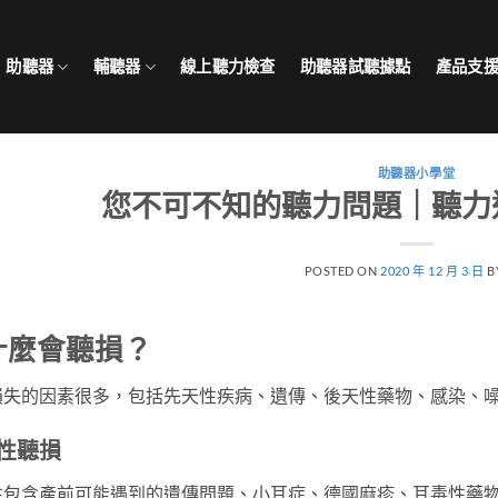
助聽器
輔聽器
線上聽力檢查
助聽器試聽據點
產品支
助聽器小學堂
您不可不知的聽力問題｜聽力
POSTED ON
2020 年 12 月 3 日
B
什麼會聽損？
損失的因素很多，包括先天性疾病、遺傳、後天性藥物、感染、
性聽損
性包含產前可能遇到的遺傳問題、小耳症、德國麻疹、耳毒性藥