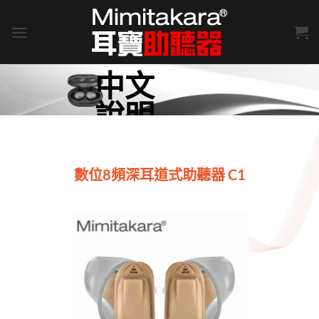
Skip
to
content
中文
說明
書
數位8頻深耳道式助聽器 C1