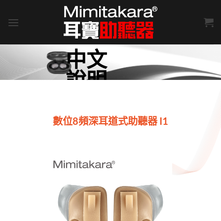
Skip
to
content
中文
說明
書
數位8頻深耳道式助聽器 I1