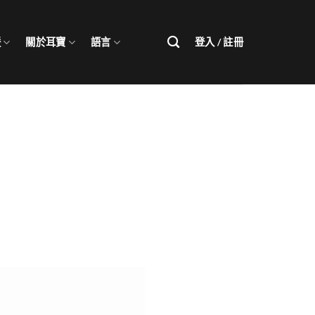
援
關於耳寶
語言
登入 / 註冊