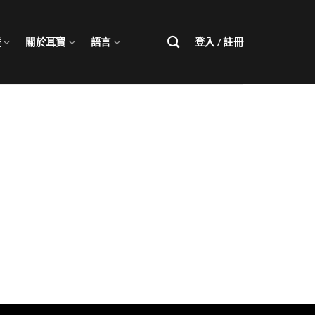
援
關於耳寶
語言
登入 / 註冊