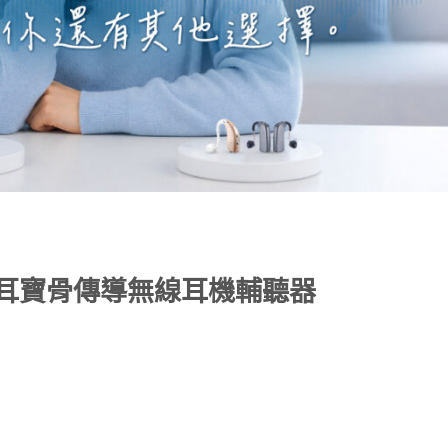
A★耳寶骨傳導無線耳機輔聽器