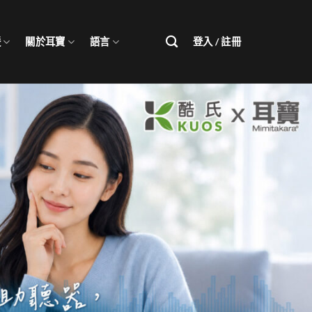
援
關於耳寶
語言
登入 / 註冊