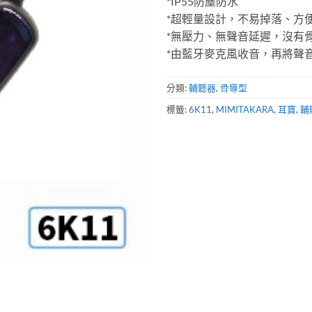
*IP55防塵防水
*超輕量設計，不易掉落、方
*無壓力、無聲音延遲，沒有
*由藍牙麥克風收音，再將聲
分類:
輔聽器
,
骨導型
標籤:
6K11
,
MIMITAKARA
,
耳寶
,
輔