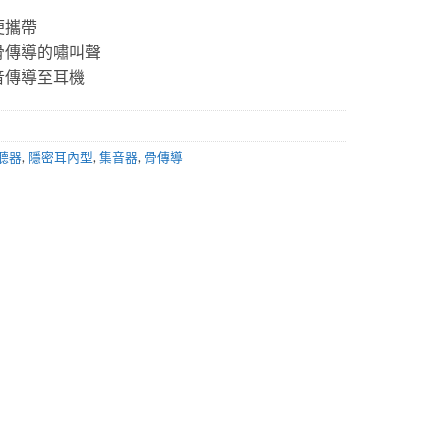
便攜帶
骨傳導的嘯叫聲
音傳導至耳機
聽器
,
隱密耳內型
,
集音器
,
骨傳導