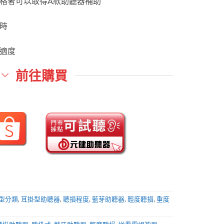
格者可以取得A款助聽器補助
格：
格：
T$11,800。
NT$9,800。
時
適度
前往購買
型分類
,
耳掛型助聽器
,
聽損程度
,
藍芽助聽器
,
輕度聽損
,
重度