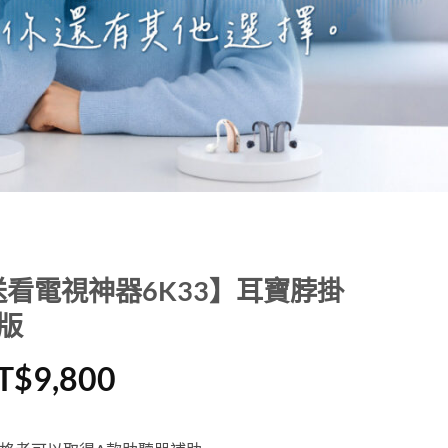
看電視神器6K33】耳寶脖掛
版
原
目
T$
9,800
始
前
價
價