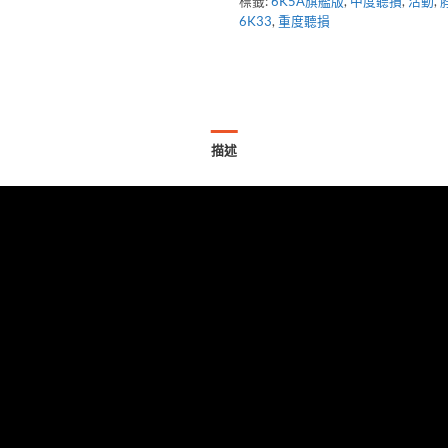
標籤:
6K5A旗艦版
,
中度聽損
,
活動
,
6K33
,
重度聽損
描述