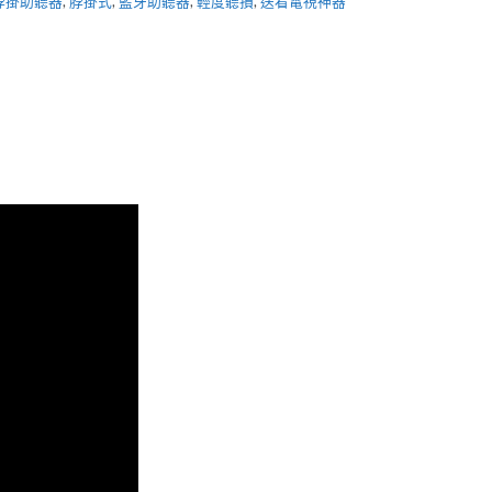
脖掛助聽器
,
脖掛式
,
藍牙助聽器
,
輕度聽損
,
送看電視神器