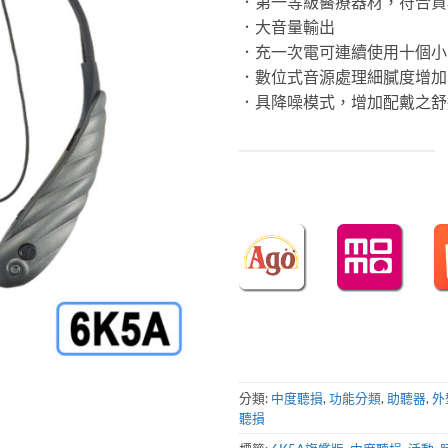
．第一等級醫療器材，符合資
．大音量輸出
N
．充一次電可連續使用十個小
．數位式音源處理細膩度增加
．具降噪模式，增加配戴之舒
分類:
中度聽損
,
功能分類
,
助聽器
,
外
聽損