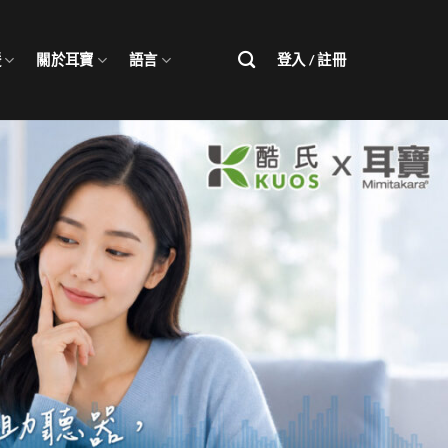
援
關於耳寶
語言
登入 / 註冊