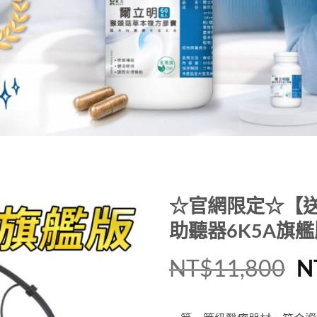
☆官網限定☆【送
助聽器6K5A旗艦
NT$
11,800
N