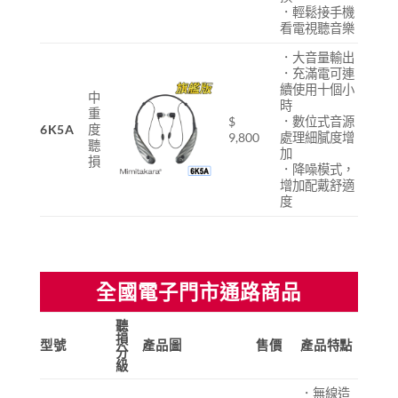
．輕鬆接手機
看電視聽音樂
．大音量輸出
．充滿電可連
續使用十個小
中
時
重
$
．數位式音源
6K5A
度
9,800
處理細膩度增
聽
加
損
．降噪模式，
增加配戴舒適
度
全國電子門市通路商品
聽
損
型號
產品圖
售價
產品特點
分
級
．無線造