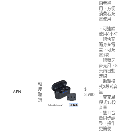
兩者通
用，方便
消費者充
電使用
．可連續
使用6小時
．贈快充
隨身充電
盒，可充
電1次
．贈藍牙
麥克風，8
米內自動
連線
．助聽模
輕
式3段式音
度
$
6EN
量
聽
3,980
．麥克風
損
模式15段
音量
．雙耳音
量同步調
整，操作
更簡便