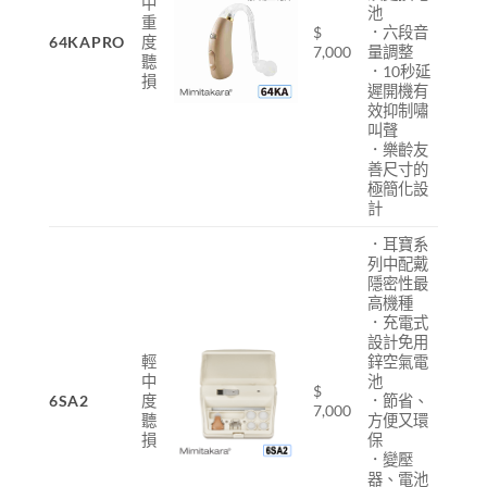
中
池
重
$
．六段音
64KAPRO
度
7,000
量調整
聽
．10秒延
損
遲開機有
效抑制嘯
叫聲
．樂齡友
善尺寸的
極簡化設
計
．耳寶系
列中配戴
隱密性最
高機種
．充電式
設計免用
輕
鋅空氣電
中
池
$
6SA2
度
．節省、
7,000
聽
方便又環
損
保
．變壓
器、電池