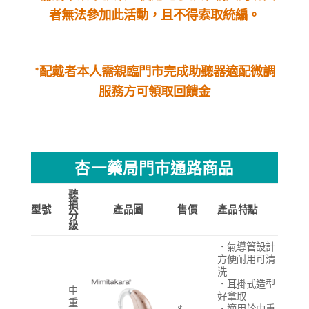
者無法參加此活動，且不得索取統編。
*配戴者本人需親臨門市完成助聽器適配微調
服務方可領取回饋金
杏一藥局門市通路商品
聽
損
型號
產品圖
售價
產品特點
分
級
．氣導管設計
方便耐用可清
洗
．耳掛式造型
中
好拿取
重
$
．適用於中重