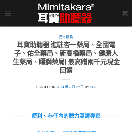
Skip
to
content
門市服務
耳寶助聽器 進駐杏一藥局、全國電
子、佑全藥局、新高橋藥局、健康人
生藥局、躍獅藥局| 最高贈兩千元現金
回饋
POSTED ON
2024 年 6 月 29 日
BY
SL2
便利、巷仔內的聽力照護專家