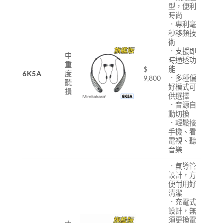
型，便利
時尚
．專利毫
秒移頻技
術
．支援即
中
時通透功
重
$
能
6K5A
度
9,800
．多種偏
聽
好模式可
損
供選擇
．音源自
動切換
．輕鬆接
手機、看
電視、聽
音樂
．氣導管
設計，方
便耐用好
清潔
．充電式
設計，無
須更換電