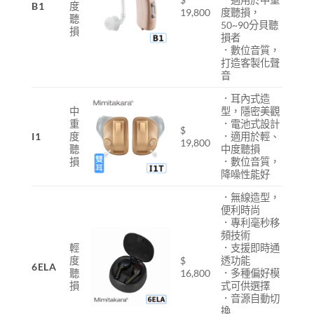
B1
度
19,800
度聽損，
聽
50~90分貝聽
損
損者
．數位音質，
打造客製化聲
音
．耳內式造
中
型，隱密美觀
重
．電池式設計
$
I1
度
．適用於輕、
19,800
聽
中度聽損
損
．數位音質，
降噪性能好
．無線造型，
便利時尚
．專利毫秒移
頻技術
輕
．支援即時通
度
$
透功能
6ELA
聽
16,800
．多種偏好模
損
式可供選擇
．音源自動切
換