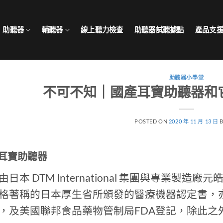
助聽器
輔聽器
線上聽力檢查
助聽器試聽據點
產品支
助聽器小學堂
不可不知｜國產耳寶助聽器和
POSTED ON
2020 年 11 月 13 日
耳寶助聽器
由日本 DTM International 集團與專業
格著稱的日本厚生省所頒發的醫療機器認定書，亦獲得歐
，及美國聯邦食品藥物管制局FDA登記，除此之