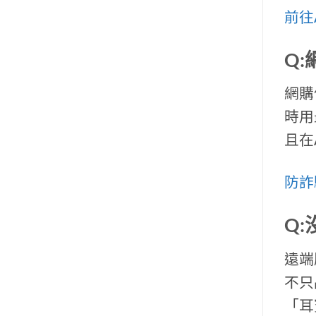
前往
Q
網購
時用
且在
防詐
Q
遠端
不只
「耳