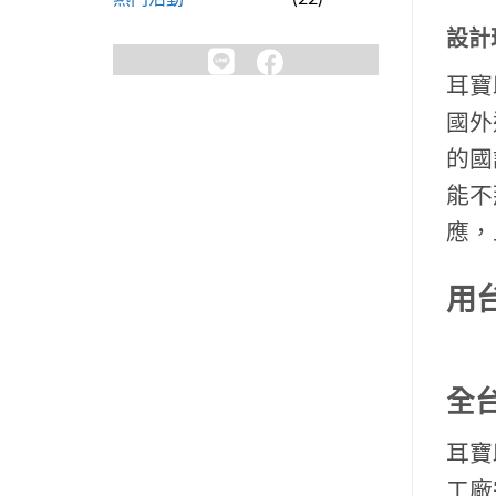
設計
耳寶
國外
的國
能不
應，
用
全
耳寶
工廠