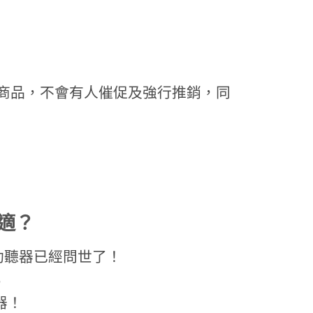
覽商品，不會有人催促及強行推銷，同
適？
助聽器已經問世了！
3
器！