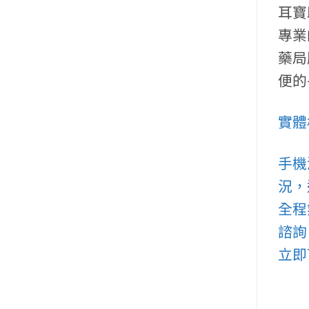
耳寶
專業
藥局
便的
實體
手機
況，
全程
諮詢
立即