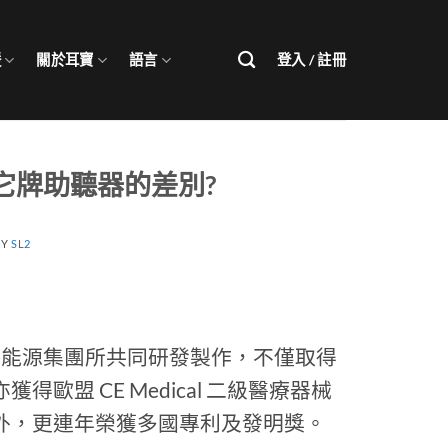
援
關於耳寶
語言
登入 / 註冊
它牌助聽器的差別?
BY
SL2
製造廠元皓能源集團所共同研發製作，不僅取得
盟 CE Medical 二級醫療器械
外，更連年榮獲多國專利及發明獎。