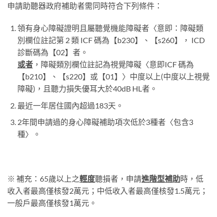
申請助聽器政府補助者需同時符合下列條件：
領有身心障礙證明且屬聽覺機能障礙者〈意即：障礙類
別欄位註記第 2 類 ICF 碼為【b230】、【s260】， ICD
診斷碼為【02】者。
或者
，障礙類別欄位註記為視覺障礙〈意即ICF 碼為
【b210】、【s220】或【01】〉中度以上(中度以上視覺
障礙)，且聽力損失優耳大於40dB HL者。
最近一年居住國內超過183天。
2年間申請過的身心障礙補助項次低於3種者〈包含3
種〉。
※ 補充：65歲以上之
輕度
聽損者，申請
進階型補助
時，低
收入者最高僅核發2萬元；中低收入者最高僅核發1.5萬元；
一般戶最高僅核發1萬元。