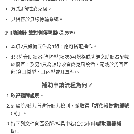
方(指)向性麥克風。
具相容於無線傳輸系統。
(四)助聽器-雙對側傳聲型(項次85)
本項2只設備元件為1組，應可搭配操作。
1只符合助聽器-進階型(項次84)規格或功能之助聽器配戴
於優耳，及另1只為無線收音麥克風設備，配戴於劣耳耳
部(含耳掛型、耳內型或耳罩型)。
補助申請流程為何？
取得
聽障證明
。
到醫院/聽力所進行聽力檢測，並
取得「評估報告書(編號
09)」
。
持下列文件向區公所/輔具中心(台北市)
申請助聽器補
助
：