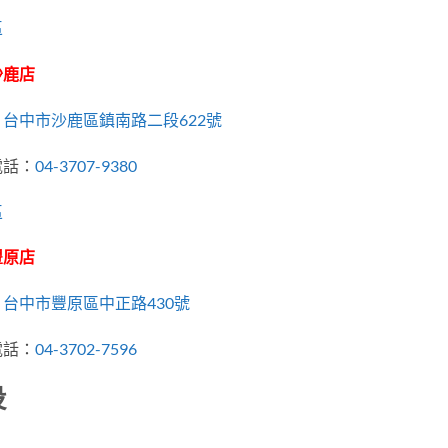
區
沙鹿店
：
台中市沙鹿區鎮南路二段622號
電話：
04-3707-9380
區
豐原店
：
台中市豐原區中正路430號
電話：
04-3702-7596
投