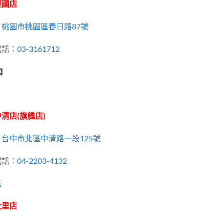
經國店
：
桃園市桃園區春日路87號
電話：
03-3161712
中
清店(旗艦店)
：
台中市北區中清路一段125號
電話：
04-2203-4132
區
大里店