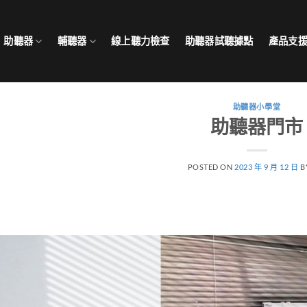
助聽器
輔聽器
線上聽力檢查
助聽器試聽據點
產品支
助聽器小學堂
助聽器門市
POSTED ON
2023 年 9 月 12 日
B