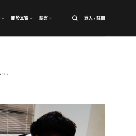
援
關於耳寶
語言
登入 / 註冊
Y
SL2