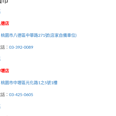
園市
區
八德店
：
桃園市八德區中華路271號(店家自備車位)
電話：
03-392-0089
區
中壢店
：
桃園市中壢區元化路1之5號1樓
電話：
03-425-0605
區