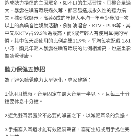
造成聽力損傷的主因眾多，如不良的生活習慣、耳機音量過
大、暴露在噪音環境過久等，都容易造成永久性的聽力損
失。據研究顯示，高達8成的年輕人平均一年至少參加一次
以上的高噪音性娛樂活動，例如演唱會、KTV、PUB等，其
中又以KTV占69.3％為最高，而9成年輕人有使用耳機的習
慣，其中每天都使用的比例高達11.9％，平均每次配戴 1.61
小時，顯見年輕人暴露在噪音環境的比例相當高，也嚴重影
響聽覺健康。
聽力保健五妙招
為了避免聽覺能力太早退化，專家建議：
1.使用耳機時，音量固定在最大音量一半以下，且每三十分
鐘要休息十分鐘。
2.避免雙耳暴露於不必要的噪音之下，以減輕耳朵的負擔。
3.手指塞入耳道才能有效阻隔聲音，塞衛生紙或用手摀住完