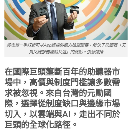
吳志賢一手打造可以App遙控的聽力檢測服務，解決了助聽器「又
貴又醜服務據點又遠」的痛點。張智傑攝
在國際巨頭壟斷百年的助聽器市
場中，高價與制度門檻讓多數需
求被忽視。來自台灣的元勛國
際，選擇從制度缺口與邊緣市場
切入，以雲端與AI，走出不同於
巨頭的全球化路徑。