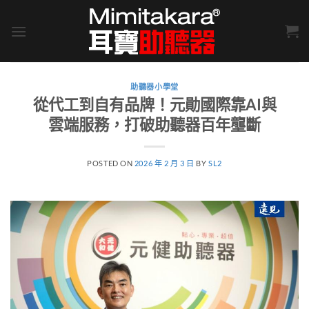
Skip
to
content
助聽器小學堂
從代工到自有品牌！元勛國際靠AI與
雲端服務，打破助聽器百年壟斷
POSTED ON
2026 年 2 月 3 日
BY
SL2