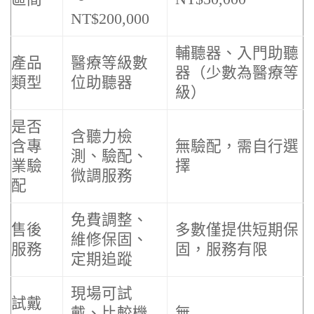
NT$200,000
輔聽器、入門助聽
產品
醫療等級數
器（少數為醫療等
類型
位助聽器
級）
是否
含聽力檢
含專
無驗配，需自行選
測、驗配、
業驗
擇
微調服務
配
免費調整、
售後
多數僅提供短期保
維修保固、
服務
固，服務有限
定期追蹤
現場可試
試戴
戴、比較機
無