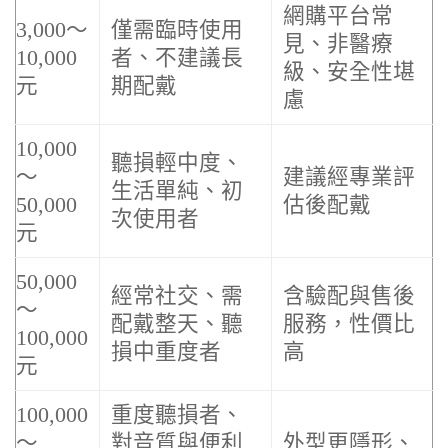
網購平台常
3,000～
僅需臨時使用
見、非醫療
10,000
者、不建議長
級、安全性堪
元
期配戴
慮
10,000
聽損輕中度、
～
建議經專業評
生活單純、初
50,000
估後配戴
次使用者
元
50,000
經常社交、需
含驗配與售後
～
配戴整天、聽
服務，性價比
100,000
損中重度者
高
元
100,000
重度聽損者、
～
對音質與便利
外型更隱形、