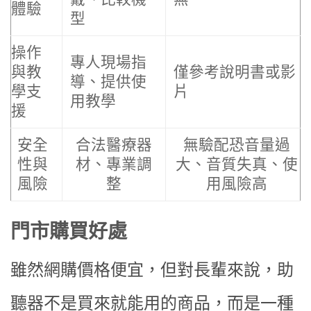
體驗
型
操作
專人現場指
與教
僅參考說明書或影
導、提供使
學支
片
用教學
援
安全
合法醫療器
無驗配恐音量過
性與
材、專業調
大、音質失真、使
風險
整
用風險高
門市購買好處
雖然網購價格便宜，但對長輩來說，助
聽器不是買來就能用的商品，而是一種