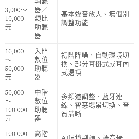
輔聽
3,000～
器／
基本聲音放大、無個別
10,000
類比
調整功能
元
助聽
器
10,000
入門
初階降噪、自動環境切
～
數位
換、部分耳掛式或耳內
50,000
助聽
式選項
元
器
50,000
中階
多頻道調整、藍牙連
～
數位
線、智慧場景切換、音
100,000
助聽
質清晰
元
器
100,000
高階
AI環境判讀、語音優