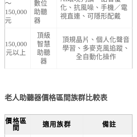
～
數位
化、抗風噪、手機／電
150,000
助聽
視直連、可隱形配戴
元
器
頂級
頂規晶片、個人化聲音
150,000
智慧
學習、多麥克風追蹤、
元以上
助聽
全自動化操作
器
老人助聽器價格區間族群比較表
價格區
適用族群
備註
間