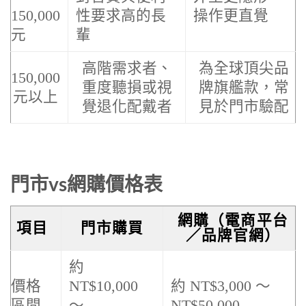
150,000
性要求高的長
操作更直覺
元
輩
高階需求者、
為全球頂尖品
150,000
重度聽損或視
牌旗艦款，常
元以上
覺退化配戴者
見於門市驗配
門市vs網購價格表
網購（電商平台
項目
門市購買
／品牌官網）
約
價格
NT$10,000
約 NT$3,000 ～
區間
～
NT$50,000