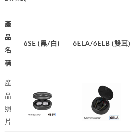
產
品
6SE (黑/白)
6ELA/6ELB (雙耳)
名
稱
產
品
照
片