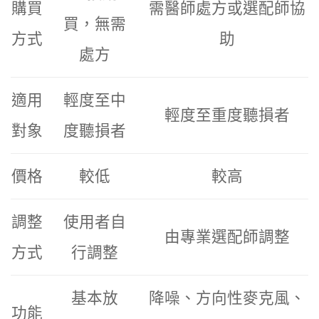
購買
需醫師處方或選配師協
買，無需
方式
助
處方
適用
輕度至中
輕度至重度聽損者
對象
度聽損者
價格
較低
較高
調整
使用者自
由專業選配師調整
方式
行調整
基本放
降噪、方向性麥克風、
功能