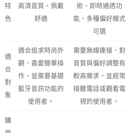
特
高清音質、佩戴
術、即時通透功
色
舒適
能、多種偏好模式
可選
適合追求時尚外
需要無線連接、對
適
觀、喜愛簡單操
音質與偏好調整有
合
作，並需要基礎
較高需求，並經常
對
藍牙音訊功能的
接聽電話或觀看電
象
使用者。
視的使用者。
購
買