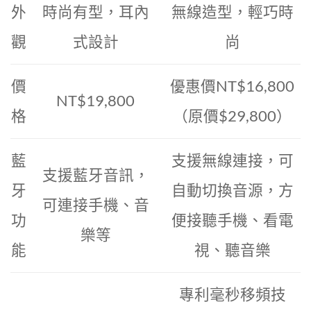
外
時尚有型，耳內
無線造型，輕巧時
觀
式設計
尚
價
優惠價NT$16,800
NT$19,800
格
（原價$29,800）
藍
支援無線連接，可
支援藍牙音訊，
牙
自動切換音源，方
可連接手機、音
功
便接聽手機、看電
樂等
能
視、聽音樂
專利毫秒移頻技