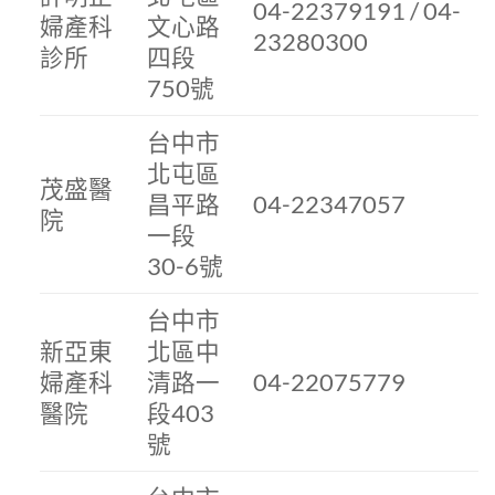
04-22379191 / 04-
婦產科
文心路
23280300
診所
四段
750號
台中市
北屯區
茂盛醫
昌平路
04-22347057
院
一段
30-6號
台中市
新亞東
北區中
婦產科
清路一
04-22075779
醫院
段403
號