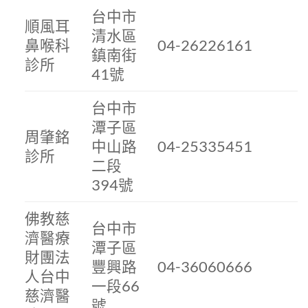
台中市
順風耳
清水區
鼻喉科
04-26226161
鎮南街
診所
41號
台中市
潭子區
周肇銘
中山路
04-25335451
診所
二段
394號
佛教慈
台中市
濟醫療
潭子區
財團法
豐興路
04-36060666
人台中
一段66
慈濟醫
號