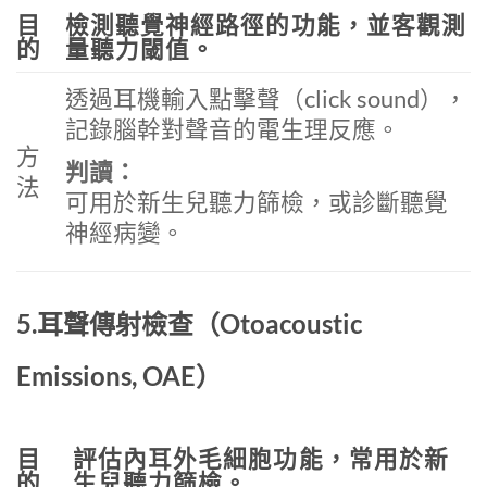
目
檢測聽覺神經路徑的功能，並客觀測
的
量聽力閾值。
透過耳機輸入點擊聲（click sound），
記錄腦幹對聲音的電生理反應。
方
判讀：
法
可用於新生兒聽力篩檢，或診斷聽覺
神經病變。
5.耳聲傳射檢查（Otoacoustic
Emissions, OAE）
目
評估內耳外毛細胞功能，常用於新
的
生兒聽力篩檢。