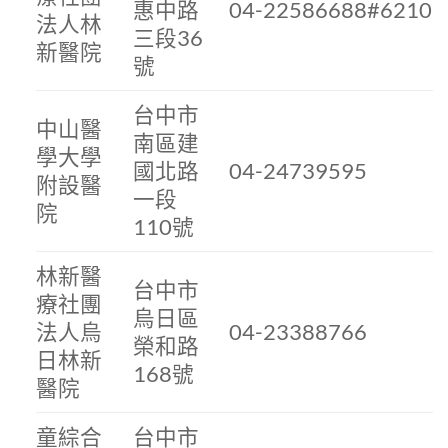
惠中路
04-22586688#6210
法人林
三段36
新醫院
號
台中市
中山醫
南區建
學大學
國北路
04-24739595
附設醫
一段
院
110號
林新醫
台中市
療社團
烏日區
法人烏
04-23388766
榮和路
日林新
168號
醫院
童綜合
台中市