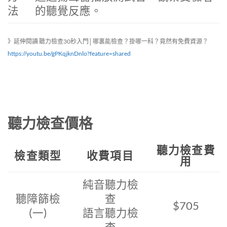
法
的聽覺反應。
》延伸閱讀 聽力檢查30秒入門│哪裏能檢查？掛哪一科？竟然有免費資源？
https://youtu.be/gPKqjknDnlo?feature=shared
聽力檢查價格
聽力檢查費
檢查類型
收費項目
用
純音聽力檢
聽障篩檢
查
$705
(一)
語言聽力檢