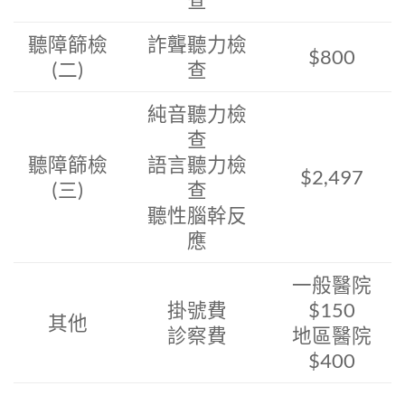
查
聽障篩檢
詐聾聽力檢
$800
(二)
查
純音聽力檢
查
聽障篩檢
語言聽力檢
$2,497
(三)
查
聽性腦幹反
應
一般醫院
掛號費
$150
其他
診察費
地區醫院
$400