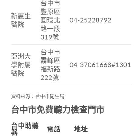
台中市
豐原區
新惠生
圓環北
04-25228792
醫院
路一段
319號
台中市
亞洲大
霧峰區
學附屬
04-37061668#1301
福新路
醫院
222號
資料來源：台中市衛生局
台中市免費聽力檢查門市
台中助聽
電話
地址
器