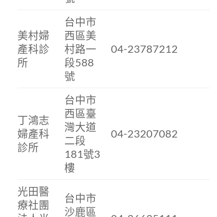
台中市
美村婦
西區美
產科診
村路一
04-23787212
所
段588
號
台中市
西區臺
丁鴻志
灣大道
婦產科
04-23207082
二段
診所
181號3
樓
光田醫
台中市
療社團
沙鹿區