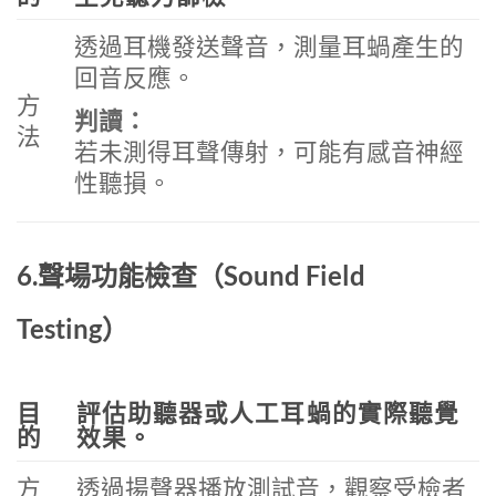
透過耳機發送聲音，測量耳蝸產生的
回音反應。
方
判讀：
法
若未測得耳聲傳射，可能有感音神經
性聽損。
6.聲場功能檢查（Sound Field
Testing）
目
評估助聽器或人工耳蝸的實際聽覺
的
效果。
方
透過揚聲器播放測試音，觀察受檢者