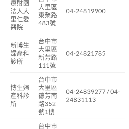
療財團
大里區
法人大
04-24819900
東榮路
里仁愛
483號
醫院
台中市
新博生
大里區
婦產科
04-24821785
新芳路
診所
111號
台中市
博生婦
大里區
04-24839277 / 04-
產科診
德芳南
24831113
所
路352
號1樓
台中市