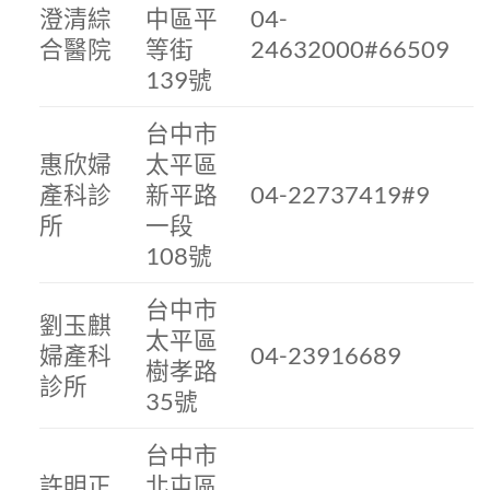
澄清綜
中區平
04-
合醫院
等街
24632000#66509
139號
台中市
惠欣婦
太平區
產科診
新平路
04-22737419#9
所
一段
108號
台中市
劉玉麒
太平區
婦產科
04-23916689
樹孝路
診所
35號
台中市
許明正
北屯區