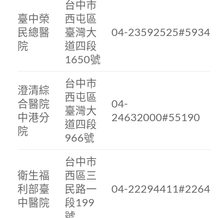
台中市
臺中榮
西屯區
民總醫
臺灣大
04-23592525#5934
院
道四段
1650號
台中市
澄清綜
西屯區
合醫院
04-
臺灣大
中港分
24632000#55190
道四段
院
966號
台中市
衛生福
西區三
利部臺
民路一
04-22294411#2264
中醫院
段199
號