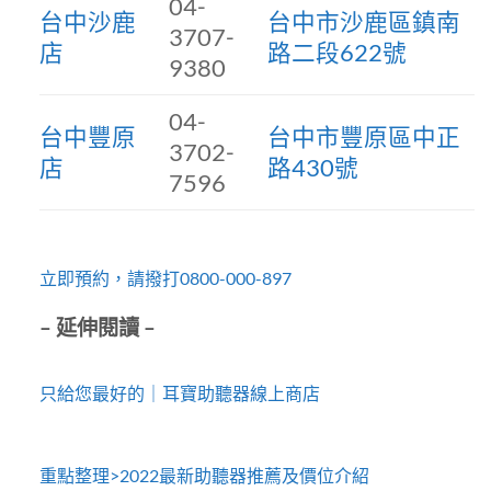
04-
台中沙鹿
台中市沙鹿區鎮南
3707-
店
路二段622號
9380
04-
台中豐原
台中市豐原區中正
3702-
店
路430號
7596
立即預約，請撥打0800-000-897
– 延伸閱讀 –
只給您最好的｜耳寶助聽器線上商店
重點整理>2022最新助聽器推薦及價位介紹