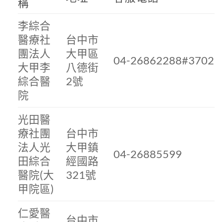
稱
李綜合
醫療社
台中市
團法人
大甲區
04-26862288#3702
大甲李
八德街
綜合醫
2號
院
光田醫
療社團
台中市
法人光
大甲鎮
04-26885599
田綜合
經國路
醫院(大
321號
甲院區)
仁愛醫
台中市