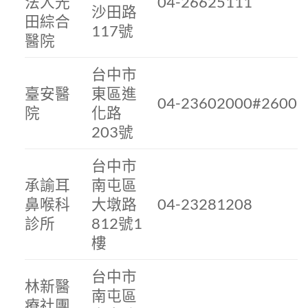
法人光
04-26625111
沙田路
田綜合
117號
醫院
台中市
臺安醫
東區進
04-23602000#2600
院
化路
203號
台中市
承諭耳
南屯區
鼻喉科
大墩路
04-23281208
診所
812號1
樓
台中市
林新醫
南屯區
療社團