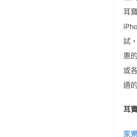
耳寶
iP
試
惠的
或
適
耳
家