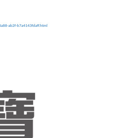
4a88-ab2f-b7a4143fdaff.html