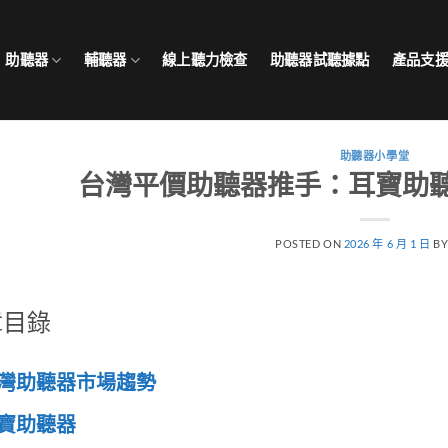
助聽器
輔聽器
線上聽力檢查
助聽器試聽據點
產品支
助聽器小學堂
台灣平價助聽器推手：耳寶助
POSTED ON
2026 年 6 月 1 日
B
章目錄
灣助聽器市場趨勢
寶助聽器