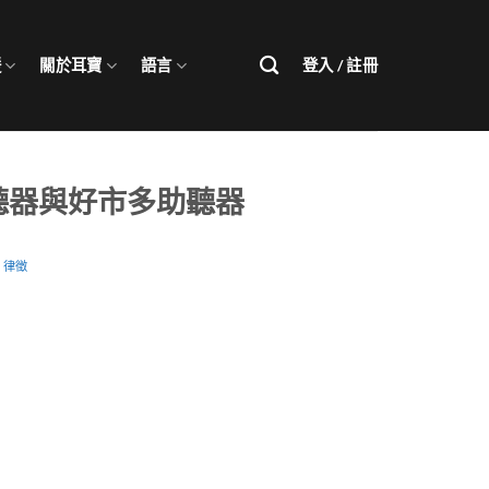
援
關於耳寶
語言
登入 / 註冊
聽器與好市多助聽器
Y
律徵