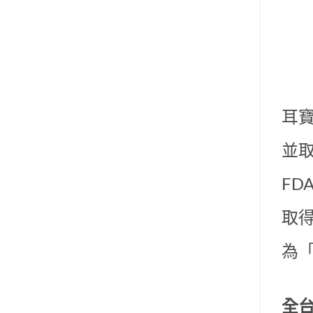
耳寶
並取
F
取
為
全