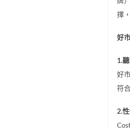
牌）
擇
好
1.
好
符
2.
Co