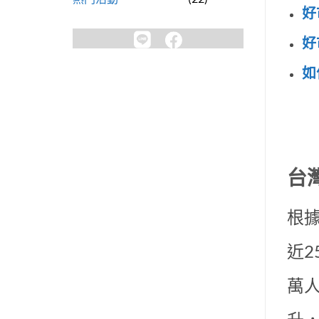
好
好
如
台
根據
近2
萬人