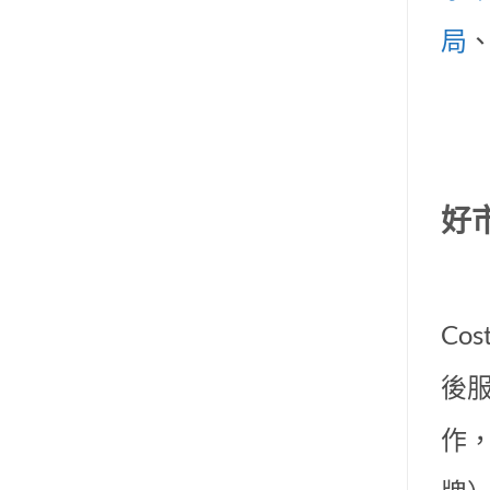
局
好
Co
後
作，提