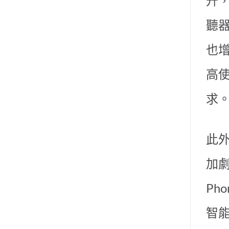
升
聽
也
高
求
此
加
Ph
智