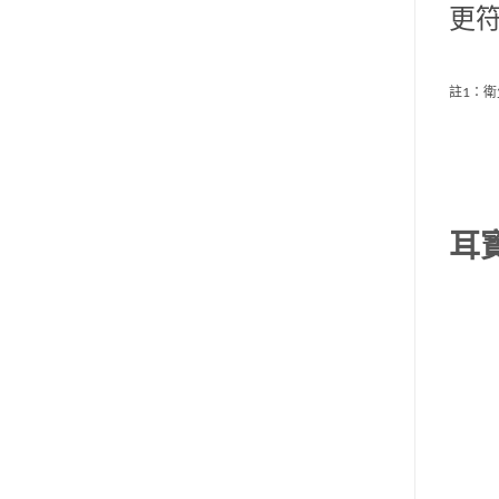
更
註1：
耳