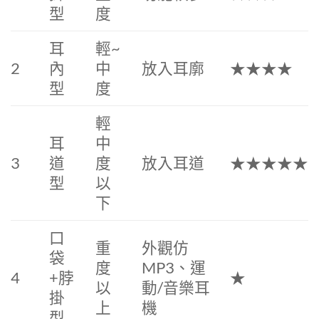
型
度
耳
輕~
2
內
中
放入耳廓
★★★★
型
度
輕
耳
中
3
道
度
放入耳道
★★★★★
型
以
下
口
重
外觀仿
袋
度
MP3、運
4
+脖
★
以
動/音樂耳
掛
上
機
型