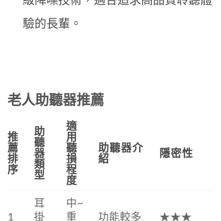
驗的長輩。
老人助聽器推薦
適
助
推
用
聽
薦
聽
助聽器介
器
隱密性
排
損
紹
類
序
程
型
度
耳
中~
1
掛
重
功能較多
★★★