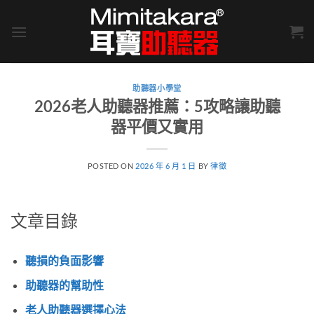
Skip
to
content
助聽器小學堂
2026老人助聽器推薦：5攻略讓助聽
器平價又實用
POSTED ON
2026 年 6 月 1 日
BY
律徵
文章目錄
聽損的負面影響
助聽器的幫助性
老人助聽器選擇心法